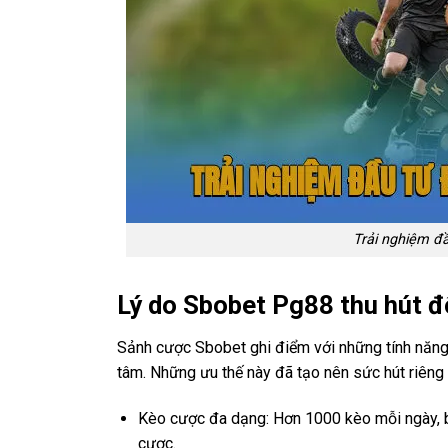
Trải nghiệm đầ
Lý do Sbobet Pg88 thu hút đ
Sảnh cược Sbobet ghi điểm với những tính năng
tâm. Những ưu thế này đã tạo nên sức hút riêng
Kèo cược đa dạng: Hơn 1000 kèo mỗi ngày, ba
cược.