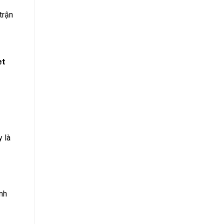
trận
et
 là
nh