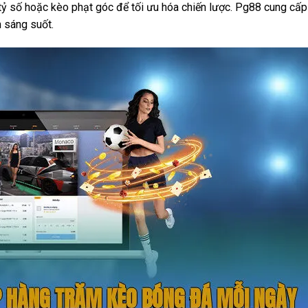
tỷ số hoặc kèo phạt góc để tối ưu hóa chiến lược. Pg88 cung cấp
n sáng suốt.