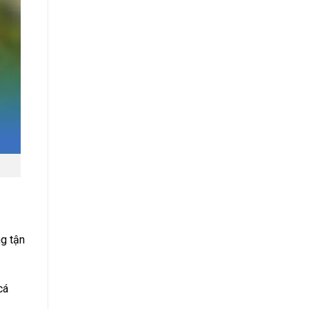
Thưởng
Lớn
Cùng
Pg88
g tận
cá