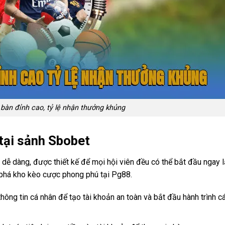
bàn đỉnh cao, tỷ lệ nhận thưởng khủng
 tại sảnh Sbobet
dễ dàng, được thiết kế để mọi hội viên đều có thể bắt đầu ngay 
m phá kho kèo cược phong phú tại Pg88.
hông tin cá nhân để tạo tài khoản an toàn và bắt đầu hành trình c