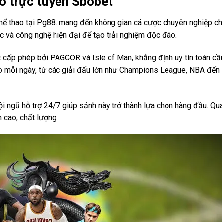
o trực tuyến Sbobet
ể thao tại Pg88, mang đến không gian cá cược chuyên nghiệp c
c và công nghệ hiện đại để tạo trải nghiệm độc đáo.
cấp phép bởi PAGCOR và Isle of Man, khẳng định uy tín toàn cầu
 mỗi ngày, từ các giải đấu lớn như Champions League, NBA đến
đội ngũ hỗ trợ 24/7 giúp sảnh này trở thành lựa chọn hàng đầu. Qu
 cao, chất lượng.