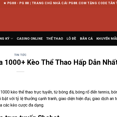
PG 88 | TRANG CHỦ NHÀ CÁI PG88.COM TẶNG CODE TÂN THỦ +88K 202
NG KÝ
CASINO ONLINE
THỂ THAO
LÔ ĐỀ
BẮN CÁ
KHUYẾN MÃ
TIN TỨC
a 1000+ Kèo Thể Thao Hấp Dẫn Nhấ
1000 kèo thể thao trực tuyến, từ bóng đá, bóng rổ đến tennis, bó
t với tỷ lệ thưởng cạnh tranh, giao diện hiện đại, giao dịch an t
ua các kèo cược đa dạng.