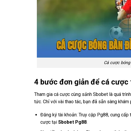
Cá cược bóng 
4 bước đơn giản để cá cược
Tham gia cá cược cùng sảnh Sbobet là quá trình 
tức. Chỉ với vài thao tác, bạn đã sẵn sàng khá
Đăng ký tài khoản: Truy cập Pg88, cung cấp t
cược tại
Sbobet Pg88
.