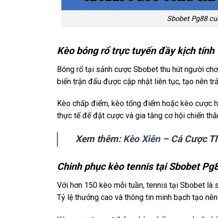
Sbobet Pg88 cu
Kèo bóng rổ trực tuyến đầy kịch tính
Bóng rổ tại sảnh cược Sbobet thu hút người chơ
biến trận đấu được cập nhật liên tục, tạo nên t
Kèo chấp điểm, kèo tổng điểm hoặc kèo cược hiệ
thực tế để đặt cược và gia tăng cơ hội chiến thắ
Xem thêm:
Kèo Xiên
– Cá Cược Th
Chinh phục kèo tennis tại Sbobet Pg
Với hơn 150 kèo mỗi tuần, tennis tại Sbobet là 
Tỷ lệ thưởng cao và thông tin minh bạch tạo nên