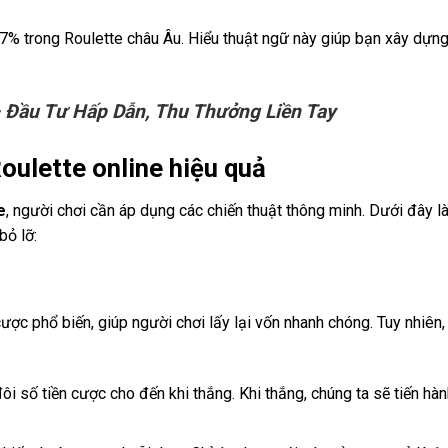
,7% trong Roulette châu Âu. Hiểu thuật ngữ này giúp bạn xây dựn
 Đầu Tư Hấp Dẫn, Thu Thưởng Liền Tay
oulette online hiệu quả
e
, người chơi cần áp dụng các chiến thuật thông minh. Dưới đây l
bỏ lỡ:
ược phổ biến, giúp người chơi lấy lại vốn nhanh chóng. Tuy nhiên,
i số tiền cược cho đến khi thắng. Khi thắng, chúng ta sẽ tiến hàn