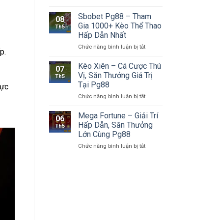
Ngưu
Live
Ngưu
Game
Sbobet Pg88 – Tham
08
Pg88:
Bài
Gia 1000+ Kèo Thể Thao
Th5
Chinh
Đẳng
Hấp Dẫn Nhất
Phục
Cấp,
Chức năng bình luận bị tắt
ở
Trò
Uy
p.
Sbobet
Chơi
Tín
Pg88
Cá
Kèo Xiên – Cá Cược Thú
07
–
Cược
Vị, Săn Thưởng Giá Trị
Th5
Tham
Online
Tại Pg88
hực
Gia
Số
Chức năng bình luận bị tắt
ở
1000+
1
Kèo
Kèo
Xiên
Thể
Mega Fortune – Giải Trí
06
–
Thao
Hấp Dẫn, Săn Thưởng
Th5
Cá
Hấp
Lớn Cùng Pg88
Cược
Dẫn
Chức năng bình luận bị tắt
ở
Thú
Nhất
Mega
Vị,
Fortune
Săn
–
Thưởng
Giải
Giá
Trí
Trị
Hấp
Tại
Dẫn,
Pg88
Săn