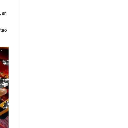
, an
 tạo