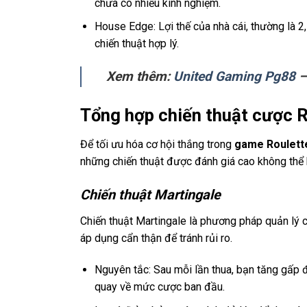
chưa có nhiều kinh nghiệm.
House Edge: Lợi thế của nhà cái, thường là 2
chiến thuật hợp lý.
Xem thêm:
United Gaming Pg88
–
Tổng hợp chiến thuật cược R
Để tối ưu hóa cơ hội thắng trong
game Roulett
những chiến thuật được đánh giá cao không thể 
Chiến thuật Martingale
Chiến thuật Martingale là phương pháp quản lý c
áp dụng cẩn thận để tránh rủi ro.
Nguyên tắc: Sau mỗi lần thua, bạn tăng gấp đô
quay về mức cược ban đầu.