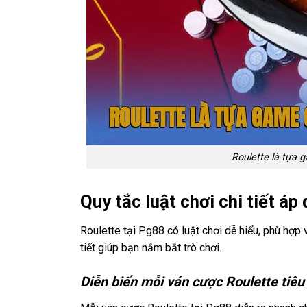
Roulette là tựa
Quy tắc luật chơi chi tiết á
Roulette tại Pg88 có luật chơi dễ hiểu, phù hợp 
tiết giúp bạn nắm bắt trò chơi.
Diễn biến mỗi ván cược Roulette tiêu