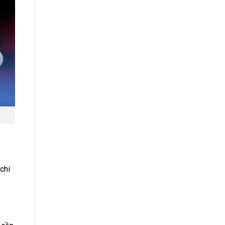
Thưởng
Lớn
Cùng
Pg88
chi