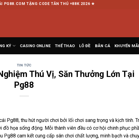
 TẶNG CODE TÂN THỦ +88K 2026 ★
NG KÝ
CASINO ONLINE
THỂ THAO
LÔ ĐỀ
BẮN CÁ
KHUYẾN MÃ
TIN TỨC
Nghiệm Thú Vị, Săn Thưởng Lớn Tại
Pg88
ái Pg88, thu hút người chơi bởi lối chơi sang trọng và kịch tính. T
i đồ họa sống động. Mỗi thành viên đều có cơ hội chinh phục ph
u Pg88 cam kết cung cấp sân chơi chất lượng, minh bạch và chu