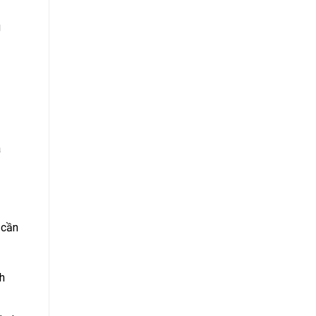
g
à
 cần
h