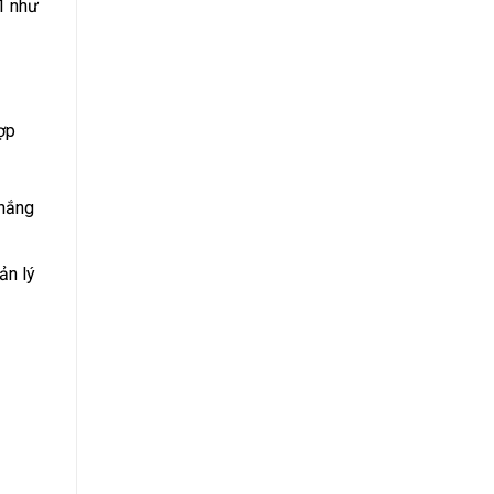
:1 như
hợp
thắng
ản lý