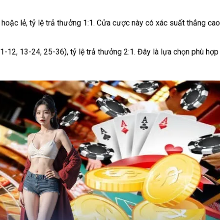
ặc lẻ, tỷ lệ trả thưởng 1:1. Cửa cược này có xác suất thắng cao
12, 13-24, 25-36), tỷ lệ trả thưởng 2:1. Đây là lựa chọn phù hợp